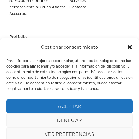
servicios inmobiliarios
Servicios
perteneciente al
Grupo Afianza
Contacto
Asesores
.
Portfolio
Gestionar consentimiento
Edificio industrial y logístico
Local comercial
Para ofrecer las mejores experiencias, utilizamos tecnologías como las
Suelos
cookies para almacenar y/o acceder a la información del dispositivo. El
consentimiento de estas tecnologías nos permitirá procesar datos
como el comportamiento de navegación o las identificaciones únicas en
este sitio. No consentir o retirar el consentimiento, puede afectar
negativamente a ciertas características y funciones.
ACEPTAR
DENEGAR
Aviso legal
Política de cookies
Privacidad
© 2025 Afianza Real
VER PREFERENCIAS
Estate, Todos los derechos reservados.
Volver arriba