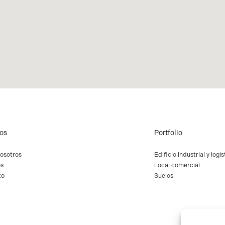
os
Portfolio
osotros
Edificio industrial y logís
os
Local comercial
to
Suelos